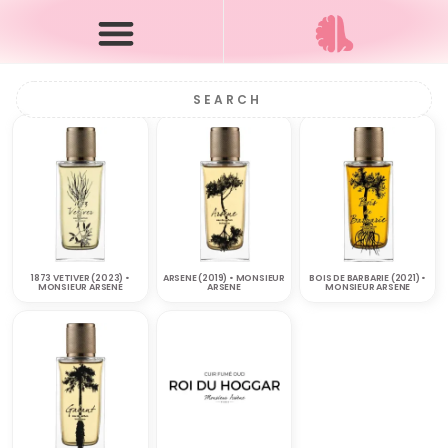
1873 VETIVER (2023) •
ARSENE (2019) • MONSIEUR
BOIS DE BARBARIE (2021) •
MONSIEUR ARSENE
ARSENE
MONSIEUR ARSENE