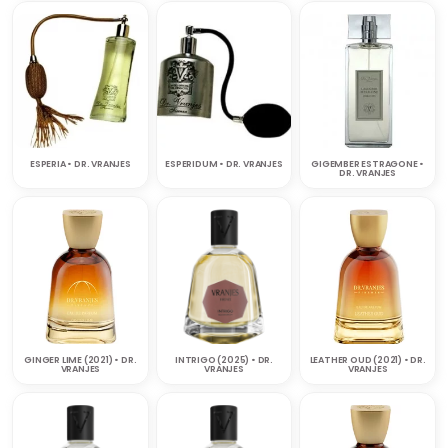
ESPERIA • DR. VRANJES
ESPERIDUM • DR. VRANJES
GIGEMBER ESTRAGONE •
DR. VRANJES
GINGER LIME (2021) • DR.
INTRIGO (2025) • DR.
LEATHER OUD (2021) • DR.
VRANJES
VRANJES
VRANJES