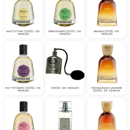
MATTUTINO (2025) • DR.
MERIGGIARE (2025) • DR.
MILANO (2021) • DR.
VRANJES
VRANJES
VRANJES
NOTTETEMPO (2025) • DR.
ORION • DR. VRANJES
PEONIA BLACK JASMINE
VRANJES
(2021) • DR. VRANJES