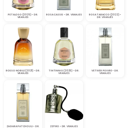
PETALOSO (2025) • DR.
ROSA CASSIS • DR. VRANJES
ROSA TABACCO (2022) •
VRANJES
DR. VRANJES
ROSSO NOBILE (2021) • DR.
TINTINNIO (2025) • DR.
VETIVER POIVRE • DR.
VRANJES
VRANJES
VRANJES
ZAGARA PATCHOULI • DR.
ZEFIRO • DR. VRANJES