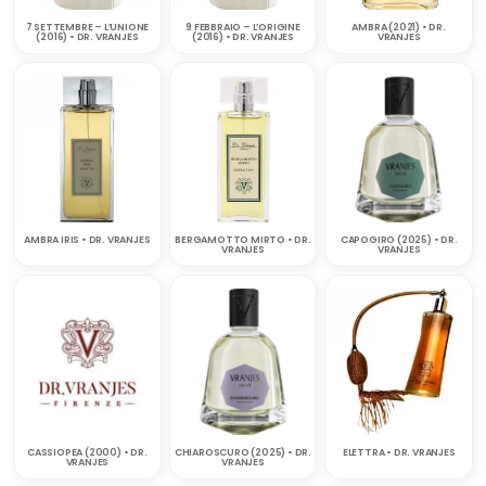
7 SETTEMBRE – L’UNIONE
9 FEBBRAIO – L’ORIGINE
AMBRA (2021) • DR.
(2016) • DR. VRANJES
(2016) • DR. VRANJES
VRANJES
AMBRA IRIS • DR. VRANJES
BERGAMOTTO MIRTO • DR.
CAPOGIRO (2025) • DR.
VRANJES
VRANJES
CASSIOPEA (2000) • DR.
CHIAROSCURO (2025) • DR.
ELETTRA • DR. VRANJES
VRANJES
VRANJES