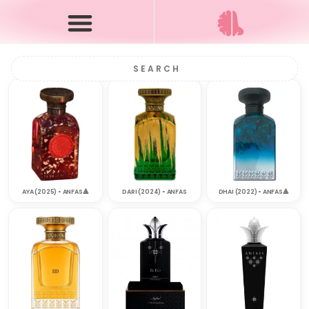
AYA (2025) • ANFAS🔺
DARI (2024) • ANFAS
DHAI (2022) • ANFAS‎🔺