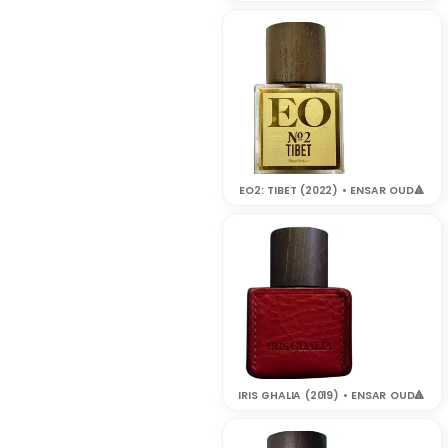
EO2: TIBET (2022) • ENSAR OUD‎🔺
IRIS GHALIA (2019) • ENSAR OUD🔺