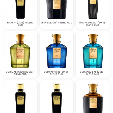
MEKSAR (2013) • BLEND
MIRAGE (2016) • BLEND OUD
OUD AL EMARAT (2013) •
OUD
BLEND OUD
OUD MARRAKECH (2018) •
OUD SAPPHIRE (2018) •
OUD ZANZIBAR (2018) •
BLEND OUD
BLEND OUD
BLEND OUD